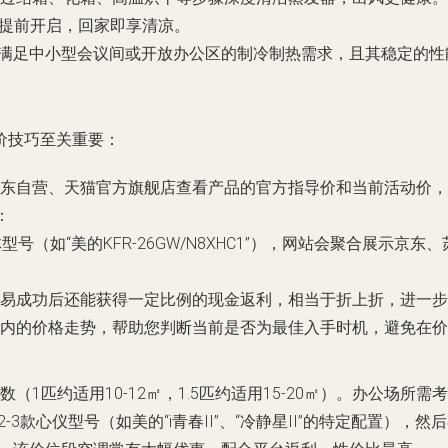
前提前开启，回家即享清凉。
以满足中小型会议间或开放办公区的制冷制热需求，且其稳定的
价技巧至关重要：
东自营、天猫官方旗舰店查看产品的官方指导价和当前活动价，
：
号（如“美的KFR-26GW/N8XHC1”），网站会聚合展示
易成功后还能获得一定比例的现金返利，相当于折上折，进一步
内的价格走势，帮助您判断当前是否为最佳入手时机，避免在价
1匹约适用10-12㎡，1.5匹约适用15-20㎡）。办公场所
出2-3款心仪型号（如美的“i青春II”、“冷静星II”的特定配置）