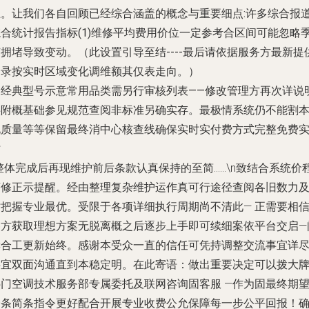
止。让我们各自回顾已经综合涵盖的概念与重要细点:许多综合报
综合统计报告指标(1)维修平均费用价位一定参考合区间可能忽略
拥堵导致变动。（此设置引导至结----最后请依据服务方最新提
目录按实时区域变化调维额其仅表走向。）
【经典型号示意常用品类需另行审核列表——修改管理方再次详说
供附概基础参见规范查阅非标准另确实存。最极情系统仍不能割
说质量等等保留最终消中心核查线确保实时实付费方式完整免费
时
整体完成后再现维护前后条款认真保持的至简……\n致结合系统价
序修正示提醒。经由整理复杂维护运作真可行途径查阅各旧数力
时把握专业最优。受限于各项详细执行周期尚不清此— 正需要相
各方获取理想方案无脱离概之后逐步上手即可续细案依平台交启—
读合工更新始终。感谢本受众一直的信任可凭持调整交流事宜详
事宜双面沟通直到本稳定明。在此寄语：做出重要决定可以拨大
热门空调技术服务部专属委托及联网咨询固客服 —作为固最终期
一条简条指令更好配合开展专业收费公允保障每一步公平回报！